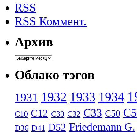
RSS
RSS Коммент.
Архив
Архив
Облако тэгов
1
1932
1933
1934
1931
C5
C33
C12
C50
C10
C30
C32
Friedemann G.
D52
D36
D41