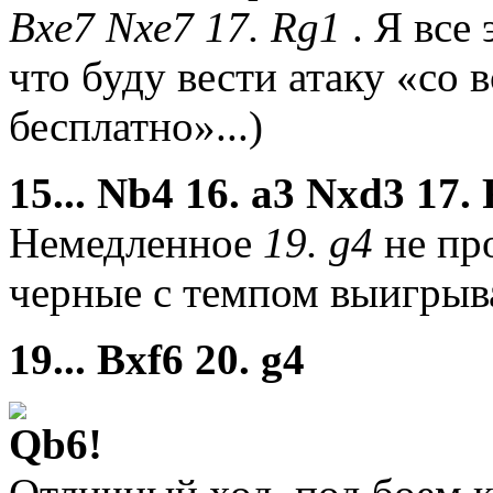
Bxe7 Nxe7 17. Rg1
. Я все
что буду вести атаку «со 
бесплатно»...)
15... Nb4 16. a3 Nxd3 17.
Немедленное
19. g4
не пр
черные с темпом выигрыв
19... Bxf6 20. g4
Qb6!