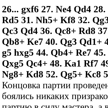
26... gxf6 27. Ne4 Qd4 28
Rd5 31. Nh5+ Kf8 32. Qg3 
Qc3 Qd4 36. Qc8+ Rd8 37.
Qb8+ Ke7 40. Qg3 Qd1+ 4
g5 hxg5 44. Qb4+ Re7 45.
Qxg5 Qc4+ 48. Ka1 Rf7 49
Ng8+ Kd8 52. Qg5+ Kc8 5
Концовка партии проведе
боялись никаких призрако
партию в силу мастера, а 