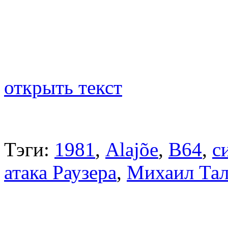
открыть текст
Тэги:
1981
,
Alajõe
,
B64
,
с
атака Раузера
,
Михаил Та