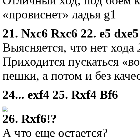
Отличный ход, под боем к
«провиснет» ладья g1
21. Nxc6 Rxc6 22. e5 dxe
Выясняется, что нет хода
Приходится пускаться «во 
пешки, а потом и без качес
24... exf4 25. Rxf4 Bf6
26. Rxf6!?
А что еще остается?