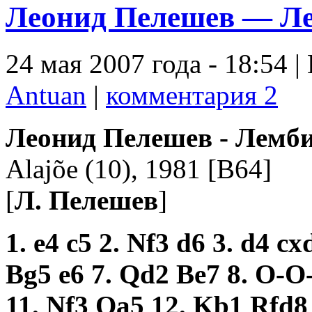
Леонид Пелешев — Лем
24 мая 2007 года - 18:54 |
Antuan
|
комментария 2
Леонид Пелешев - Лемб
Alajõe (10), 1981 [B64]
[
Л. Пелешев
]
1. e4 c5 2. Nf3 d6 3. d4 c
Bg5 e6 7. Qd2 Be7 8. O-O
11. Nf3 Qa5 12. Kb1 Rfd8