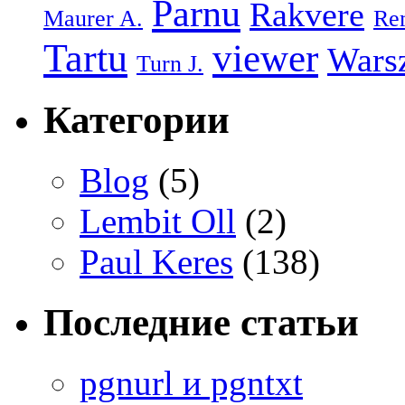
Parnu
Rakvere
Maurer A.
Re
Tartu
viewer
Wars
Turn J.
Категории
Blog
(5)
Lembit Oll
(2)
Paul Keres
(138)
Последние статьи
pgnurl и pgntxt